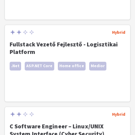
Hybrid
Fullstack Vezető Fejlesztő - Logisztikai
Platform
.Net
ASP.NET Core
Home office
Medior
Hybrid
C Software Engineer – Linux/UNIX
System Interface (Cyber Security)