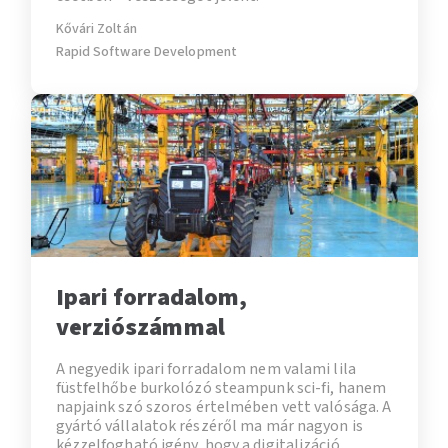
Kővári Zoltán
Rapid Software Development
Ipari forradalom,
verziószámmal
A negyedik ipari forradalom nem valami lila
füstfelhőbe burkolózó steampunk sci-fi, hanem
napjaink szó szoros értelmében vett valósága. A
gyártó vállalatok részéről ma már nagyon is
kézzelfogható igény, hogy a digitalizáció