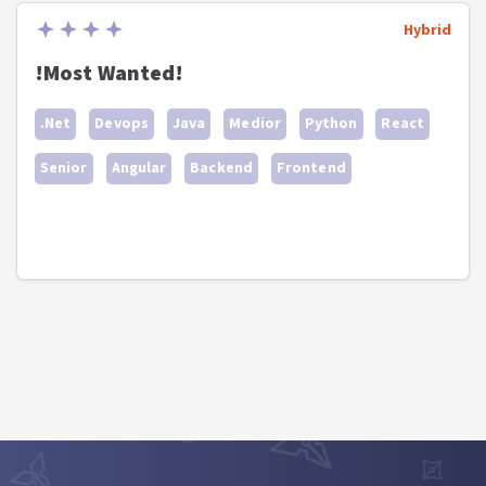
Hybrid
!Most Wanted!
.Net
Devops
Java
Medior
Python
React
Senior
Angular
Backend
Frontend