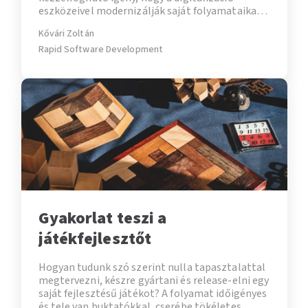
eszközeivel modernizálják saját folyamataikat –
annál is inkább, mivel az ilyen típusú fejlesztés
Kővári Zoltán
szinte az első pillanattól közvetlen
versenyelőnnyel jár. És mint tudjuk: aki lemarad,
Rapid Software Development
kimarad.
Gyakorlat teszi a
játékfejlesztőt
Hogyan tudunk szó szerint nulla tapasztalattal
megtervezni, készre gyártani és release-elni egy
saját fejlesztésű játékot? A folyamat időigényes
és tele van buktatókkal, cserébe tökéletes