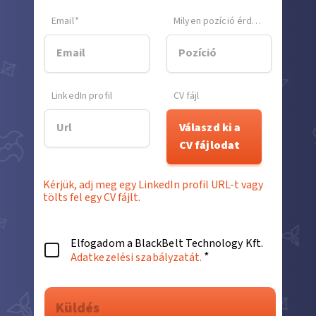
Email
*
Milyen pozíció érdekel?
*
LinkedIn profil
CV fájl
Válaszd ki a
CV fájlodat
Kérjük, adj meg egy LinkedIn profil URL-t vagy
tölts fel egy CV fájlt.
Elfogadom a BlackBelt Technology Kft.
*
Adatkezelési szabályzatát.
Küldés