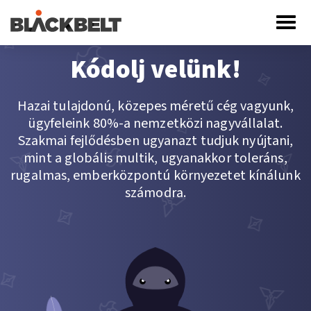
Vissza a Blackbelt oldalra
Kódolj velünk!
Állásajánlatok
Hazai tulajdonú, közepes méretű cég vagyunk,
Kik vagyunk
ügyfeleink 80%-a nemzetközi nagyvállalat.
Szakmai fejlődésben ugyanazt tudjuk nyújtani,
Kiválasztás
mint a globális multik, ugyanakkor toleráns,
rugalmas, emberközpontú környezetet kínálunk
Meetupjaink
számodra.
Blog