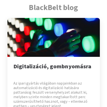
BlackBelt blog
Digitalizáció, gombnyomásra
Az ipari gyártás világában napjainkban az
automatizáció és digitalizáció hatására
pattanásig feszült versenyhelyzet alakult ki,
melyben szinte minden megtakarított perc
számszerűsíthető hasznot, vagy – ellenkező
esetben – veszteséget jelent.