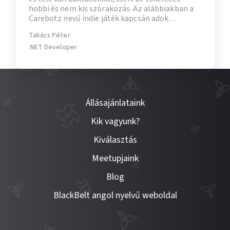
hobbi és nem kis szórakozás. Az alábbiakban a
Carebotz nevű indie játék kapcsán adok
betekintést ebbe a különleges világba, mely
Takács Péter
valódi útvesztőket, csapdákat, buktatókat, és
mindenre elszánt, pusztításra programozott
.NET Developer
főellenségeket tartogat az avatatlan fejlesztők
számára. Na jó, utóbbiakat nem feltétlenül.
Állásajánlataink
Kik vagyunk?
Kiválasztás
Meetupjaink
Blog
BlackBelt angol nyelvű weboldal